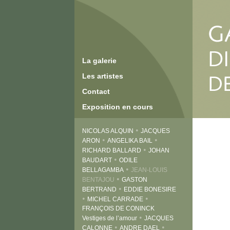
La galerie
Les artistes
Contact
Exposition en cours
•
NICOLAS ALQUIN
JACQUES
•
•
ARON
ANGELIKA BAIL
•
RICHARD BALLARD
JOHAN
•
BAUDART
ODILE
•
BELLAGAMBA
JEAN-LOUIS
•
BENTAJOU
GASTON
•
BERTRAND
EDDIE BONESIRE
•
•
MICHEL CARRADE
FRANÇOIS DE CONINCK
•
Vestiges de l’amour
JACQUES
•
•
CALONNE
ANDRE DAEL