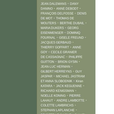
•
JEAN DALEMANS
DANY
•
•
DANINO
ANNE DEBODT
•
FRANÇOIS DELFOSSE
DENIS
•
DE MOT
THOMAS DE
•
•
WOUTERS
BERTHE DUBAIL
•
MARIA DUKERS
GEORG
•
EISENMENGER
DOMINIQ
•
•
FOURNAL
GISELE FREUND
•
JACQUES GERBAUD
•
THIERRY GOFFART
ANNE
•
GOY
CECILE GRANIER
•
DE CASSAGNAC
PHILIPPE
•
•
GUITTON
BRION GYSIN
•
JEAN-LUC HERMAN
•
GILBERT HERREYNS
GUY
•
JASPAR
MICHAEL JASTRAM
•
ET ANNA SLOBODNIK
Kiran
•
•
KATARA
JACK KEGUENNE
•
RICHARD KENIGSMAN
•
NOELLE KONING
PIERRE
•
•
LAHAUT
ANDRE LAMBOTTE
•
COLETTE LAMBRICHS
•
STEPHAN LAPLANCHE