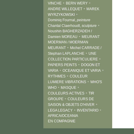
•
•
VINCHE
BERN WERY
•
ANDRE WILLEQUET
MAREK
•
WYRZYKOWSKI
Dominiq Fournal,
peinture
•
Chantal Claerhoudt,
sculpture
Noushin BAGHERZADEH /
•
Damien MOREAU
MEURANT
MOERMAN / MOERMAN
•
MEURANT
Michel CARRADE /
•
Stephan LAPLANCHE
UNE
•
COLLECTION PARTICULIERE
•
PAPIERS PEINTS
DOGON ET
•
•
VARIA
OCEANIQUE ET VARIA
•
RYTHMES
COULEUR
•
LUMIERE VIBRATIONS
WHO'S
•
•
WHO
MASQUE
•
COULEURS ACTIVES
TIR
•
GROUPE
COULEURS DE
•
SAISON & OBJETS D'HIVER
•
•
LEGA LEGACY
INVENTARIO
AFRICA/OCEANIA
EN COMPAGNIE