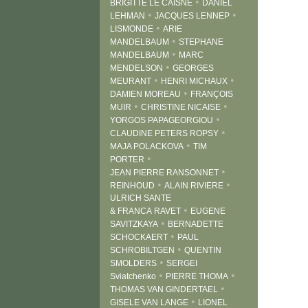
•
BRIGITTE LE CAISNE
DANIEL
•
•
LEHMAN
JACQUES LENNEP
•
LISMONDE
ARIE
•
MANDELBAUM
STEPHANE
•
MANDELBAUM
MARC
•
MENDELSON
GEORGES
•
•
MEURANT
HENRI MICHAUX
•
DAMIEN MOREAU
FRANÇOIS
•
•
MUIR
CHRISTINE NICAISE
•
YORGOS PAPAGEORGIOU
•
CLAUDINE PETERS ROPSY
•
MAJA POLACKOVA
TIM
•
PORTER
•
JEAN PIERRE RANSONNET
•
•
REINHOUD
ALAIN RIVIERE
ULRICH SANTE
•
& FRANCA RAVET
EUGENE
•
SAVITZKAYA
BERNADETTE
•
SCHOCKAERT
PAUL
•
SCHROBILTGEN
QUENTIN
•
SMOLDERS
SERGEI
•
•
Sviatchenko
PIERRE THOMA
•
THOMAS VAN GINDERTAEL
•
GISELE VAN LANGE
LIONEL