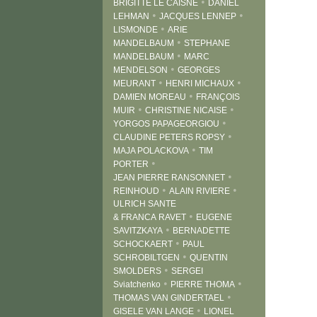
•
BRIGITTE LE CAISNE
DANIEL
•
•
LEHMAN
JACQUES LENNEP
•
LISMONDE
ARIE
•
MANDELBAUM
STEPHANE
•
MANDELBAUM
MARC
•
MENDELSON
GEORGES
•
•
MEURANT
HENRI MICHAUX
•
DAMIEN MOREAU
FRANÇOIS
•
•
MUIR
CHRISTINE NICAISE
•
YORGOS PAPAGEORGIOU
•
CLAUDINE PETERS ROPSY
•
MAJA POLACKOVA
TIM
•
PORTER
•
JEAN PIERRE RANSONNET
•
•
REINHOUD
ALAIN RIVIERE
ULRICH SANTE
•
& FRANCA RAVET
EUGENE
•
SAVITZKAYA
BERNADETTE
•
SCHOCKAERT
PAUL
•
SCHROBILTGEN
QUENTIN
•
SMOLDERS
SERGEI
•
•
Sviatchenko
PIERRE THOMA
•
THOMAS VAN GINDERTAEL
•
GISELE VAN LANGE
LIONEL