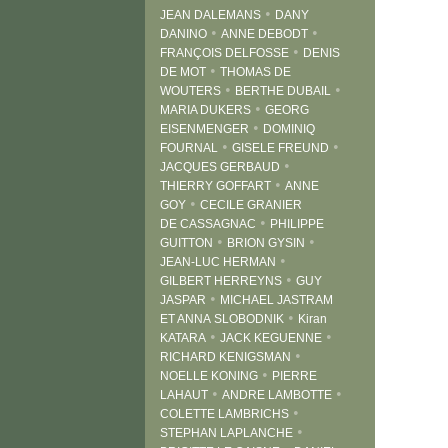
•
JEAN DALEMANS
DANY
•
•
DANINO
ANNE DEBODT
•
FRANÇOIS DELFOSSE
DENIS
•
DE MOT
THOMAS DE
•
•
WOUTERS
BERTHE DUBAIL
•
MARIA DUKERS
GEORG
•
EISENMENGER
DOMINIQ
•
•
FOURNAL
GISELE FREUND
•
JACQUES GERBAUD
•
THIERRY GOFFART
ANNE
•
GOY
CECILE GRANIER
•
DE CASSAGNAC
PHILIPPE
•
•
GUITTON
BRION GYSIN
•
JEAN-LUC HERMAN
•
GILBERT HERREYNS
GUY
•
JASPAR
MICHAEL JASTRAM
•
ET ANNA SLOBODNIK
Kiran
•
•
KATARA
JACK KEGUENNE
•
RICHARD KENIGSMAN
•
NOELLE KONING
PIERRE
•
•
LAHAUT
ANDRE LAMBOTTE
•
COLETTE LAMBRICHS
•
STEPHAN LAPLANCHE