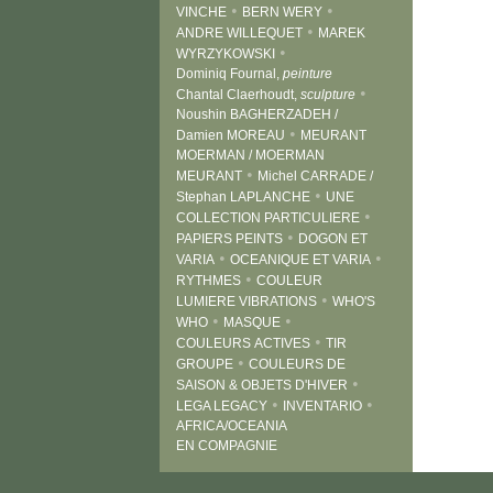
•
•
VINCHE
BERN WERY
•
ANDRE WILLEQUET
MAREK
•
WYRZYKOWSKI
Dominiq Fournal,
peinture
•
Chantal Claerhoudt,
sculpture
Noushin BAGHERZADEH /
•
Damien MOREAU
MEURANT
MOERMAN / MOERMAN
•
MEURANT
Michel CARRADE /
•
Stephan LAPLANCHE
UNE
•
COLLECTION PARTICULIERE
•
PAPIERS PEINTS
DOGON ET
•
•
VARIA
OCEANIQUE ET VARIA
•
RYTHMES
COULEUR
•
LUMIERE VIBRATIONS
WHO'S
•
•
WHO
MASQUE
•
COULEURS ACTIVES
TIR
•
GROUPE
COULEURS DE
•
SAISON & OBJETS D'HIVER
•
•
LEGA LEGACY
INVENTARIO
AFRICA/OCEANIA
EN COMPAGNIE