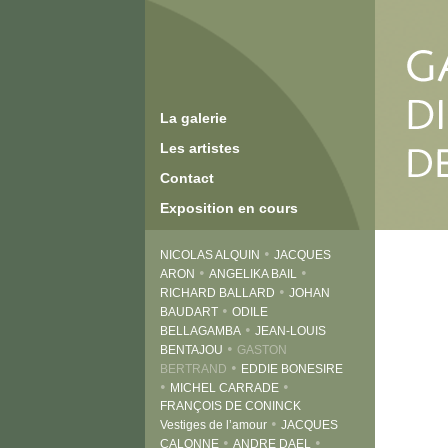
La galerie
Les artistes
Contact
Exposition en cours
•
NICOLAS ALQUIN
JACQUES
•
•
ARON
ANGELIKA BAIL
•
RICHARD BALLARD
JOHAN
•
BAUDART
ODILE
•
BELLAGAMBA
JEAN-LOUIS
•
BENTAJOU
GASTON
•
BERTRAND
EDDIE BONESIRE
•
•
MICHEL CARRADE
FRANÇOIS DE CONINCK
•
Vestiges de l’amour
JACQUES
•
•
CALONNE
ANDRE DAEL