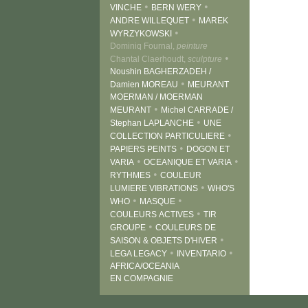
•
•
VINCHE
BERN WERY
•
ANDRE WILLEQUET
MAREK
•
WYRZYKOWSKI
Dominiq Fournal,
peinture
•
Chantal Claerhoudt,
sculpture
Noushin BAGHERZADEH /
•
Damien MOREAU
MEURANT
MOERMAN / MOERMAN
•
MEURANT
Michel CARRADE /
•
Stephan LAPLANCHE
UNE
•
COLLECTION PARTICULIERE
•
PAPIERS PEINTS
DOGON ET
•
•
VARIA
OCEANIQUE ET VARIA
•
RYTHMES
COULEUR
•
LUMIERE VIBRATIONS
WHO'S
•
•
WHO
MASQUE
•
COULEURS ACTIVES
TIR
•
GROUPE
COULEURS DE
•
SAISON & OBJETS D'HIVER
•
•
LEGA LEGACY
INVENTARIO
AFRICA/OCEANIA
EN COMPAGNIE