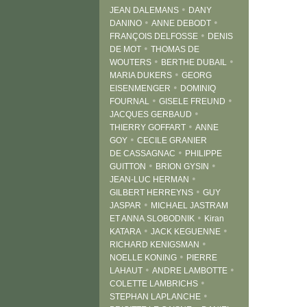
•
JEAN DALEMANS
DANY
•
•
DANINO
ANNE DEBODT
•
FRANÇOIS DELFOSSE
DENIS
•
DE MOT
THOMAS DE
•
•
WOUTERS
BERTHE DUBAIL
•
MARIA DUKERS
GEORG
•
EISENMENGER
DOMINIQ
•
•
FOURNAL
GISELE FREUND
•
JACQUES GERBAUD
•
THIERRY GOFFART
ANNE
•
GOY
CECILE GRANIER
•
DE CASSAGNAC
PHILIPPE
•
•
GUITTON
BRION GYSIN
•
JEAN-LUC HERMAN
•
GILBERT HERREYNS
GUY
•
JASPAR
MICHAEL JASTRAM
•
ET ANNA SLOBODNIK
Kiran
•
•
KATARA
JACK KEGUENNE
•
RICHARD KENIGSMAN
•
NOELLE KONING
PIERRE
•
•
LAHAUT
ANDRE LAMBOTTE
•
COLETTE LAMBRICHS
•
STEPHAN LAPLANCHE