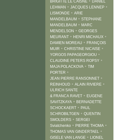
•
BRIGITTE LE CAISNE
DANIEL
•
•
LEHMAN
JACQUES LENNEP
•
LISMONDE
ARIE
•
MANDELBAUM
STEPHANE
•
MANDELBAUM
MARC
•
MENDELSON
GEORGES
•
•
MEURANT
HENRI MICHAUX
•
DAMIEN MOREAU
FRANÇOIS
•
•
MUIR
CHRISTINE NICAISE
•
YORGOS PAPAGEORGIOU
•
CLAUDINE PETERS ROPSY
•
MAJA POLACKOVA
TIM
•
PORTER
•
JEAN PIERRE RANSONNET
•
•
REINHOUD
ALAIN RIVIERE
ULRICH SANTE
•
& FRANCA RAVET
EUGENE
•
SAVITZKAYA
BERNADETTE
•
SCHOCKAERT
PAUL
•
SCHROBILTGEN
QUENTIN
•
SMOLDERS
SERGEI
•
•
Sviatchenko
PIERRE THOMA
•
THOMAS VAN GINDERTAEL
•
GISELE VAN LANGE
LIONEL