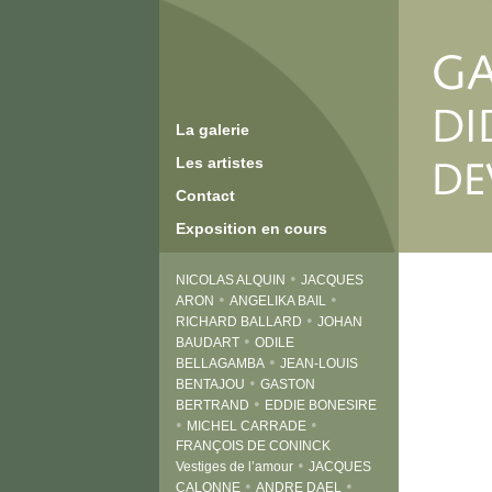
La galerie
Les artistes
Contact
Exposition en cours
•
NICOLAS ALQUIN
JACQUES
•
•
ARON
ANGELIKA BAIL
•
RICHARD BALLARD
JOHAN
•
BAUDART
ODILE
•
BELLAGAMBA
JEAN-LOUIS
•
BENTAJOU
GASTON
•
BERTRAND
EDDIE BONESIRE
•
•
MICHEL CARRADE
FRANÇOIS DE CONINCK
•
Vestiges de l’amour
JACQUES
•
•
CALONNE
ANDRE DAEL