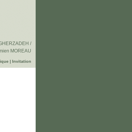
AGHERZADEH /
mien MOREAU
tique |
Invitation