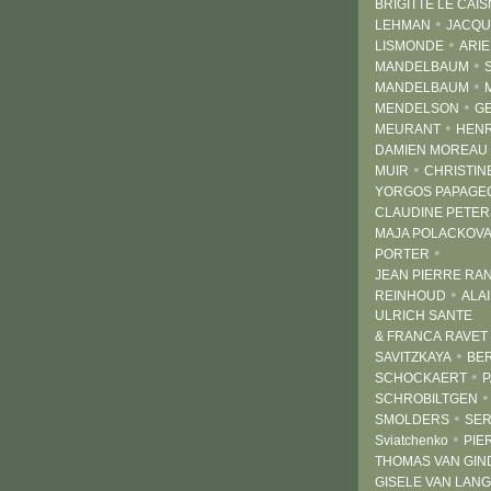
BRIGITTE LE CAI
•
LEHMAN
JACQU
•
LISMONDE
ARIE
•
MANDELBAUM
•
MANDELBAUM
•
MENDELSON
G
•
MEURANT
HENR
DAMIEN MOREAU
•
MUIR
CHRISTIN
YORGOS PAPAGE
CLAUDINE PETER
MAJA POLACKOV
•
PORTER
JEAN PIERRE RA
•
REINHOUD
ALAI
ULRICH SANTE
& FRANCA RAVET
•
SAVITZKAYA
BE
•
SCHOCKAERT
P
SCHROBILTGEN
•
SMOLDERS
SER
•
Sviatchenko
PIE
THOMAS VAN GIN
GISELE VAN LAN