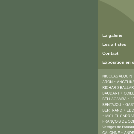
La galerie
Les artistes
Contact
Exposition en 
NICOLAS ALQUIN
•
ARON
ANGELIKA
RICHARD BALLA
•
BAUDART
ODIL
•
BELLAGAMBA
J
•
BENTAJOU
GAS
•
BERTRAND
EDD
•
MICHEL CARRA
FRANÇOIS DE CO
Vestiges de l’amou
•
CALONNE
ANDR