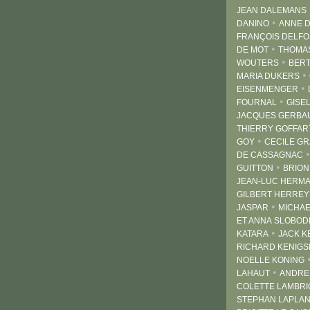
JEAN DALEMANS
•
DANINO
ANNE 
FRANÇOIS DELF
•
DE MOT
THOMA
•
WOUTERS
BERT
•
MARIA DUKERS
•
EISENMENGER
•
FOURNAL
GISE
JACQUES GERBA
THIERRY GOFFAR
•
GOY
CECILE GR
DE CASSAGNAC
•
GUITTON
BRION
JEAN-LUC HERM
GILBERT HERRE
•
JASPAR
MICHAE
ET ANNA SLOBOD
•
KATARA
JACK 
RICHARD KENIG
NOELLE KONING
•
LAHAUT
ANDRE
COLETTE LAMBR
STEPHAN LAPLA