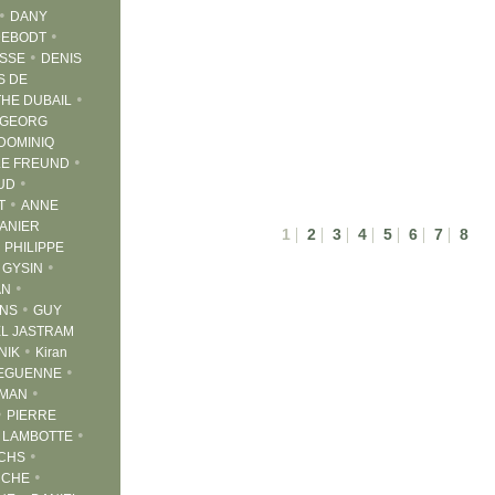
•
DANY
•
DEBODT
•
OSSE
DENIS
S DE
•
HE DUBAIL
GEORG
DOMINIQ
•
LE FREUND
•
UD
•
T
ANNE
ANIER
|
|
|
|
|
|
|
1
2
3
4
5
6
7
8
•
PHILIPPE
•
 GYSIN
•
AN
•
YNS
GUY
L JASTRAM
•
NIK
Kiran
•
KEGUENNE
•
SMAN
•
PIERRE
•
 LAMBOTTE
•
ICHS
•
NCHE