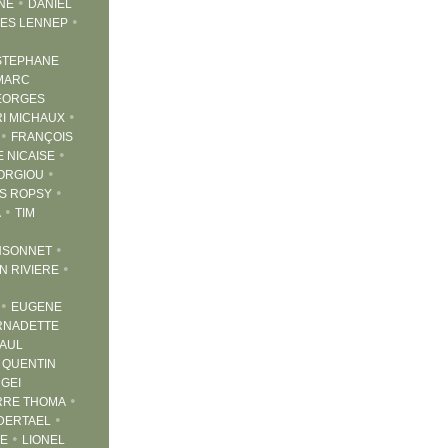
•
SNE
DANIEL
•
ES LENNEP
STEPHANE
MARC
EORGES
•
I MICHAUX
•
FRANÇOIS
•
E NICAISE
•
ORGIOU
•
S ROPSY
•
A
TIM
•
NSONNET
•
N RIVIERE
•
EUGENE
RNADETTE
AUL
•
QUENTIN
GEI
•
RRE THOMA
•
DERTAEL
•
GE
LIONEL