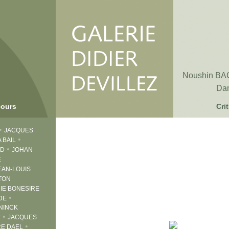
Noushin B
Da
cours
Cri
•
JACQUES
•
 BAIL
•
RD
JOHAN
E
EAN-LOUIS
TON
IE BONESIRE
•
DE
NINCK
•
r
JACQUES
•
E DAEL