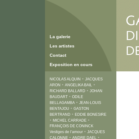
La galerie
Les artistes
Contact
Exposition en cours
•
NICOLAS ALQUIN
JACQUES
•
•
ARON
ANGELIKA BAIL
•
RICHARD BALLARD
JOHAN
•
BAUDART
ODILE
•
BELLAGAMBA
JEAN-LOUIS
•
BENTAJOU
GASTON
•
BERTRAND
EDDIE BONESIRE
•
•
MICHEL CARRADE
FRANÇOIS DE CONINCK
•
Vestiges de l’amour
JACQUES
•
•
CALONNE
ANDRE DAEL