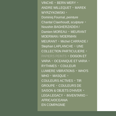
•
•
VINCHE
BERN WERY
•
ANDRE WILLEQUET
MAREK
•
WYRZYKOWSKI
Dominiq Fournal,
peinture
•
Chantal Claerhoudt,
sculpture
Noushin BAGHERZADEH /
•
Damien MOREAU
MEURANT
MOERMAN / MOERMAN
•
MEURANT
Michel CARRADE /
•
Stephan LAPLANCHE
UNE
•
COLLECTION PARTICULIERE
•
PAPIERS PEINTS
DOGON ET
•
•
VARIA
OCEANIQUE ET VARIA
•
RYTHMES
COULEUR
•
LUMIERE VIBRATIONS
WHO'S
•
•
WHO
MASQUE
•
COULEURS ACTIVES
TIR
•
GROUPE
COULEURS DE
•
SAISON & OBJETS D'HIVER
•
•
LEGA LEGACY
INVENTARIO
AFRICA/OCEANIA
EN COMPAGNIE