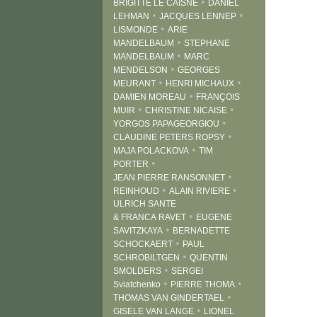
•
BRIGITTE LE CAISNE
DANIEL
•
•
LEHMAN
JACQUES LENNEP
•
LISMONDE
ARIE
•
MANDELBAUM
STEPHANE
•
MANDELBAUM
MARC
•
MENDELSON
GEORGES
•
•
MEURANT
HENRI MICHAUX
•
DAMIEN MOREAU
FRANÇOIS
•
•
MUIR
CHRISTINE NICAISE
•
YORGOS PAPAGEORGIOU
•
CLAUDINE PETERS ROPSY
•
MAJA POLACKOVA
TIM
•
PORTER
•
JEAN PIERRE RANSONNET
•
•
REINHOUD
ALAIN RIVIERE
ULRICH SANTE
•
& FRANCA RAVET
EUGENE
•
SAVITZKAYA
BERNADETTE
•
SCHOCKAERT
PAUL
•
SCHROBILTGEN
QUENTIN
•
SMOLDERS
SERGEI
•
•
Sviatchenko
PIERRE THOMA
•
THOMAS VAN GINDERTAEL
•
GISELE VAN LANGE
LIONEL