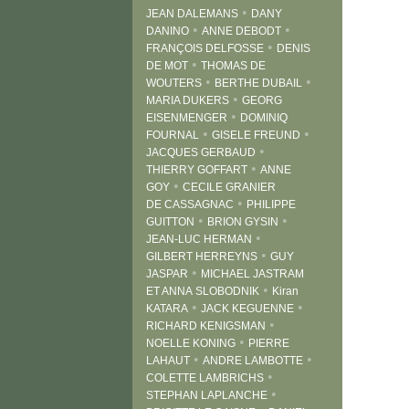
•
JEAN DALEMANS
DANY
•
•
DANINO
ANNE DEBODT
•
FRANÇOIS DELFOSSE
DENIS
•
DE MOT
THOMAS DE
•
•
WOUTERS
BERTHE DUBAIL
•
MARIA DUKERS
GEORG
•
EISENMENGER
DOMINIQ
•
•
FOURNAL
GISELE FREUND
•
JACQUES GERBAUD
•
THIERRY GOFFART
ANNE
•
GOY
CECILE GRANIER
•
DE CASSAGNAC
PHILIPPE
•
•
GUITTON
BRION GYSIN
•
JEAN-LUC HERMAN
•
GILBERT HERREYNS
GUY
•
JASPAR
MICHAEL JASTRAM
•
ET ANNA SLOBODNIK
Kiran
•
•
KATARA
JACK KEGUENNE
•
RICHARD KENIGSMAN
•
NOELLE KONING
PIERRE
•
•
LAHAUT
ANDRE LAMBOTTE
•
COLETTE LAMBRICHS
•
STEPHAN LAPLANCHE