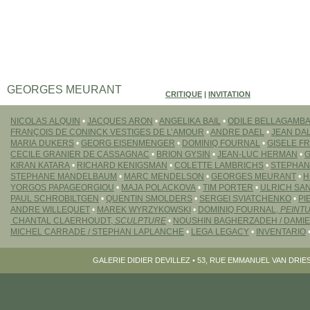
GEORGES MEURANT
CRITIQUE
|
INVITATION
NICOLAS ALQUIN
•
JACQUES ARON
•
ANGELIKA BAIL
•
ODILE BELLAGAMB
FRANÇOIS DE CONINCK VESTIGES DE L’AMOUR
•
ANDRE DAEL
•
JEAN DA
MARIA DUKERS
•
GEORG EISENMENGER
•
DOMINIQ FOURNAL
•
GISELE F
CECILE GRANIER DE CASSAGNAC
•
BRION GYSIN
•
JEAN-LUC HERMAN
•
G
KIRAN KATARA
•
RICHARD KENIGSMAN
•
COLETTE LAMBRICHS
•
STEPHAN
STEPHANE MANDELBAUM
•
MARC MENDELSON
•
GEORGES MEURANT
•
H
YORGOS PAPAGEORGIOU
•
MAJA POLACKOVA
•
TIM PORTER
•
ULRICH SA
PAUL SCHROBILTGEN
•
QUENTIN SMOLDERS
•
SERGEI SVIATCHENKO
•
PI
ANDRE WILLEQUET
•
MAREK WYRZYKOWSKI
•
DOMINIQ FOURNAL,
PEINT
CHANTAL CLAERHOUDT,
SCULPTURE
•
NOUSHIN BAGHERZADEH / DAMI
MICHEL CARRADE / STEPHAN LAPLANCHE
•
LEGA LEGACY
•
INVENTARIO
GALERIE DIDIER DEVILLEZ • 53, RUE EMMANUEL VAN DRIESS