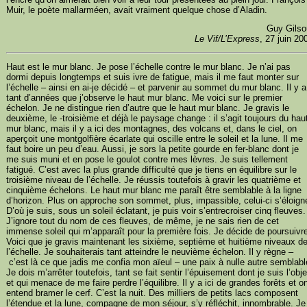
Muir, le poète mallarméen, avait vraiment quelque chose d’Aladin.
Guy Gilso
Le Vif/L’Express
, 27 juin 20
Haut est le mur blanc. Je pose l’échelle contre le mur blanc. Je n’ai pas
dormi depuis longtemps et suis ivre de fatigue, mais il me faut monter sur
l’échelle – ainsi en ai-je décidé – et parvenir au sommet du mur blanc. Il y a
tant d’années que j’observe le haut mur blanc. Me voici sur le premier
échelon. Je ne distingue rien d’autre que le haut mur blanc. Je gravis le
deuxième, le -troisième et déjà le paysage change : il s’agit toujours du hau
mur blanc, mais il y a ici des montagnes, des volcans et, dans le ciel, on
aperçoit une montgolfière écarlate qui oscille entre le soleil et la lune. Il me
faut boire un peu d’eau. Aussi, je sors la petite gourde en fer-blanc dont je
me suis muni et en pose le goulot contre mes lèvres. Je suis tellement
fatigué. C’est avec la plus grande difficulté que je tiens en équilibre sur le
troisième niveau de l’échelle. Je réussis toutefois à gravir les quatrième et
cinquième échelons. Le haut mur blanc me paraît être semblable à la ligne
d’horizon. Plus on approche son sommet, plus, impassible, celui-ci s’éloign
D’où je suis, sous un soleil éclatant, je puis voir s’entrecroiser cinq fleuves.
J’ignore tout du nom de ces fleuves, de même, je ne sais rien de cet
immense soleil qui m’apparaît pour la première fois. Je décide de poursuivr
Voici que je gravis maintenant les sixième, septième et huitième niveaux d
l’échelle. Je souhaiterais tant atteindre le neuvième échelon. Il y règne –
c’est là ce que jadis me confia mon aïeul – une paix à nulle autre semblabl
Je dois m’arrêter toutefois, tant se fait sentir l’épuisement dont je suis l’obje
et qui menace de me faire perdre l’équilibre. Il y a ici de grandes forêts et o
entend bramer le cerf. C’est la nuit. Des milliers de petits lacs composent
l’étendue et la lune, compagne de mon séjour, s’y réfléchit, innombrable. Je