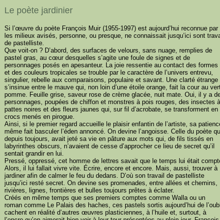
Le poète jardinier
Si l’œuvre du poète François Muir (1955-1997) est aujourd’hui reconnue par
les milieux avisés, personne, ou presque, ne connaissait jusqu’ici sont trava
de pastelliste.
Que voit-on ? D’abord, des surfaces de velours, sans nuage, remplies de
pastel gras, au cœur desquelles s’agite une foule de signes et de
personnages posés en apesanteur. La joie ressentie au contact des formes
et des couleurs tropicales se trouble par le caractère de l’univers entrevu,
singulier, rebelle aux comparaisons, populaire et savant. Une clarté étrange
s’insinue entre le mauve qui, non loin d’une étoile orange, fait la cour au ver
pomme. Feuille grise, saveur rose de crème glacée, nuit mate. Oui, il y a d
personnages, poupées de chiffon et monstres à pois rouges, des insectes 
pattes noires et des fleurs jaunes qui, sur fil d’acrobate, se transforment en
crocs menés en pirogue.
Ainsi, si le premier regard accueille le plaisir enfantin de l’artiste, sa patienc
même fait basculer l’éden annoncé. On devine l’angoisse. Celle du poète qu
depuis toujours, avait jeté sa vie en pâture aux mots qui, de fils tissés en
labyrinthes obscurs, n’avaient de cesse d’approcher ce lieu de secret qu’il
sentait grandir en lui.
Pressé, oppressé, cet homme de lettres savait que le temps lui était compt
Alors, il lui fallait vivre vite. Écrire, encore et encore. Mais, aussi, trouver à
jardiner afin de calmer le feu du dedans. D’où son travail de pastelliste
jusqu’ici resté secret. On devine ses promenades, entre allées et chemins,
rivières, lignes, frontières et bulles toujours prêtes à éclater.
Créés en même temps que ses premiers comptes comme Walla ou un
roman comme Le Palais des haches, ces pastels sortis aujourd’hui de l’oubl
cachent en réalité d’autres œuvres plasticiennes, à l’huile et, surtout, à
l’encre qu’on aimerait bien voir à leur tour présentées au plein jour. François